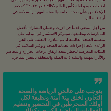
اضطلعت به بطولة كأس العالم FIFA قطر ٢٠٢٢™ كمحفز 
للإعلاء من شأن صحة العامة والصحة المهنية والسلامة في 
أرجاء العالم.
من أجل المضي قدماً في الإرث وضمان التشارك بأفضل 
الممارسات وتطبيقها، سيتركز الاستثمار في البداية على 
منظمة الصحة العالمية لدعم مبادرة "التغلب على الحر" 
الرائدة، لاتخاذ إجراءات لحماية الصحة وتوفير السلامة في 
البيئات المعرضة للخطر نتيجة ارتفاع درجات الحرارة والمخاطر 
والآثار المهنية والبيئية ذات الصلة والمتعلقة بالتغير المناخي.
يتوجب على عالمَي الرياضة والصحة 
التعاون لخلق بيئة آمنة ونظيفة لكل 
أولئك المنخرطين في التحضير وتنظيم 
الفعاليات الرياضية الكبرى وكذلك 