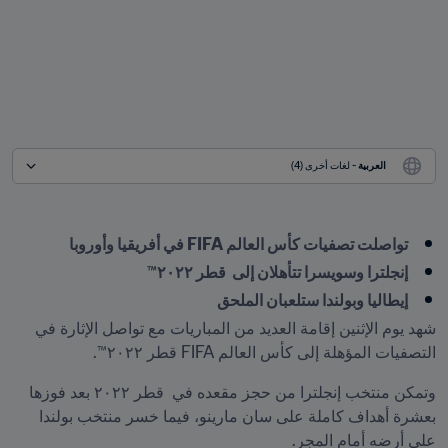
العربية
 - لغات أخرى (4)
تواصلت تصفيات كأس العالم FIFA في أفريقيا وأوروبا
إنجلترا وسويسرا تتأهلان إلى  قطر ٢٠٢٢™
إيطاليا وبولندا ستلعبان الملحق
شهد يوم الإثنين إقامة العديد من المباريات مع تواصل الإثارة في 
التصفيات المؤهلة إلى كأس العالم FIFA قطر ٢٠٢٢™.
وتمكن منتخب إنجلترا من حجز مقعده في  قطر ٢٠٢٢ بعد فوزها 
بعشرة أهداف كاملة على سان مارينو، فيما خسر منتخب بولندا 
على أرضه أمام المجر.