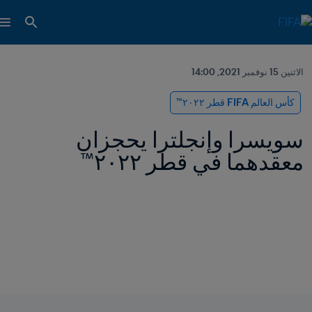
الاثنين 15 نوفمبر 2021, 14:00
كأس العالم FIFA قطر ٢٠٢٢™
سويسرا وإنجلترا يحجزان 
معقدهما في قطر ٢٠٢٢™