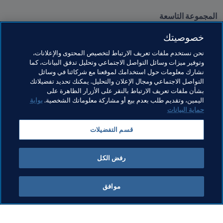
المجموعة التاسعة

بولندا 2-1 المجر
خصوصيتك
سان مارينو 0-10 إنجلترا
ألبانيا 1-0 أندورا
نحن نستخدم ملفات تعريف الارتباط لتخصيص المحتوى والإعلانات،
وتوفير ميزات وسائل التواصل الاجتماعي وتحليل تدفق البيانات، كما
نشارك معلومات حول استخدامك لموقعنا مع شركائنا في وسائل
التواصل الاجتماعي ومجال الإعلان والتحليل. يمكنك تحديد تفضيلاتك
بشأن ملفات تعريف الارتباط بالنقر على الأزرار الظاهرة على
اليمين، وتقديم طلب بعدم بيع أو مشاركة معلوماتك الشخصية.
بوابة
حماية البيانات
مواضيع مرتبطة
قسم التفضيلات
كأس العالم FIFA قطر ٢٠٢٢™
رفض الكل
موافق