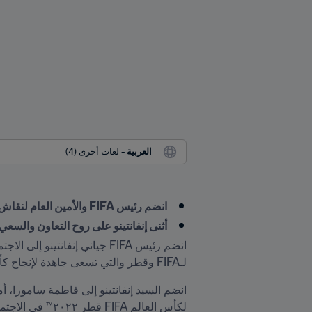
العربية
 - لغات أخرى (4)
انضم رئيس FIFA والأمين العام لنقاش العمل اليومي لكأس العرب FIFA
أثنى إنفانتينو على روح التعاون والسعي
لـFIFA وقطر والتي تسعى جاهدة لإنجاح كأس العرب FIFA إلى جانب التحضير لأفضل نسخة لكأس العالم FIFA في عام 2022.