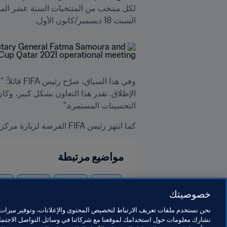
السبت 18 ديسمبر/كانون الأول.﻿﻿﻿﻿
التحسينات المستمرة."
كما انتهز رئيس FIFA الفرصة لزيارة مركز اعتماد المباريات والفرق المختلفة العاملة في مركز عمليات المباريات.﻿﻿﻿
مواضيع مرتبطة
الرئيس
المنظمة
المنظمة
كأس ال
خصوصيتك
نحن نستخدم ملفات تعريف الارتباط لتخصيص المحتوى والإعلانات، وتوفير ميزات و
نشارك معلومات حول استخدامك لموقعنا مع شركائنا في وسائل التواصل الاجتماع