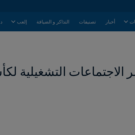
ات
أخبار
تصنيفات
التذاكر و الضيافة
إلعب
دا