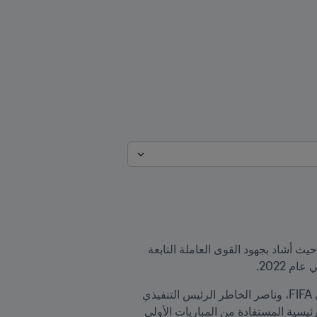
انضم رئيس FIFA جياني إنفانتينو إلى الاجتماعات التشغيلية في يوم الراحة الأول لكأس العرب FIFA قطر ٢٠٢١™ حيث أشاد بجهود القوى العاملة التابعة 
انضم السيد إنفانتينو إلى فاطمة سامورا، أمين عام FIFA، وكولين سميث، كبير مسؤولي البطولات والفعاليات لدى FIFA، وناصر الخاطر الرئيس التنفيذي 
لكأس العالم FIFA قطر ٢٠٢٢™ في الاجتماع اليومي مع فريق العمليات متعدد الأقسام، والذي ركّز على النقاط الرئيسية المستفادة من المباريات الأولى 