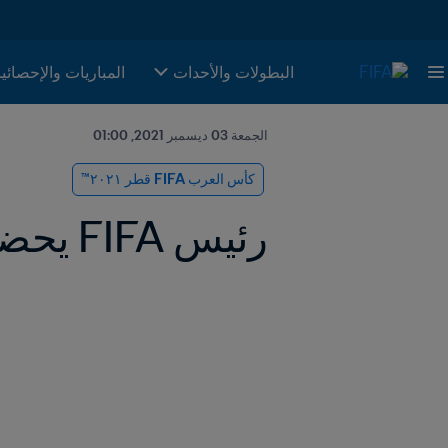
البطولات والأحدات
المباريات والإحصائي
الجمعة 03 ديسمبر 2021, 01:00
كأس العرب FIFA قطر ٢٠٢١™
رئيس FIFA يحضر الاجتماعات التشغيلية لكأس العرب FIFA