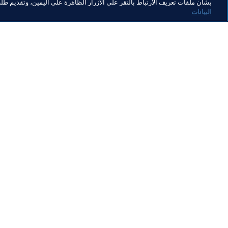
بشأن ملفات تعريف الارتباط بالنقر على الأزرار الظاهرة على اليمين، وتقديم ط
البيانات
ما يقوم به FIFA
كل الأ
الشؤون القانونية
كل الأخ
نظام الانتقالات
التقاري
كرة القدم للسيدات
مؤسسة FA
تطوير كرة القدم
useum
الابتكار
الوظائ
تطوير المواهب
تنظيم البطولات 
الاستدامة
حقوق الإنسان ومناهضة التمييز
الصحة والطب