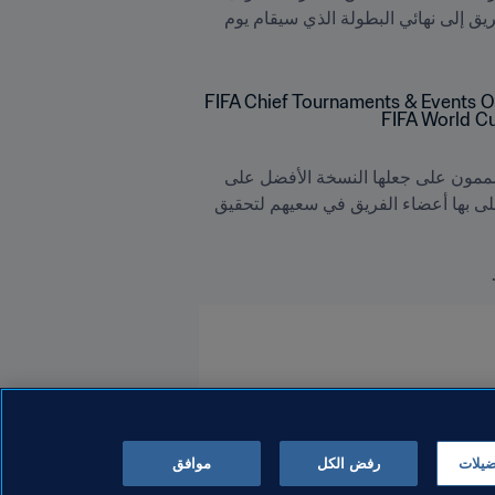
لكل منتخب من المنتخبات الستة عشر المشاركة في البطولة، بالإضافة إلى الجوانب التي سيتم تحسينها على الطريق إلى نهائي البطولة الذي سيقام يوم 
وفي هذا السياق، صرّح رئيس FIFA قائلاً: "نحن فريق عمل يسعى لأجل نسخة فريدة لكأس العالم FIFA، ونحن مصممون على جعلها النسخة الأفضل على 
الإطلاق. نقدر هذا التعاون بشكل كبير، وكان من الجيد أن نلمس بصورة مباشرة الطاقة والمهارة والعزيمة التي يتحلى بها أعضاء الفريق في سعيهم لتحقيق 
ضيلات
رفض الكل
موافق