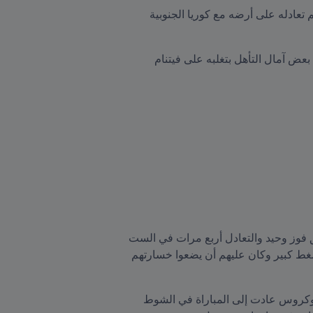
أما المجموعة الأولى فلم تشهد أي تغيير في الصدارة؛ إذ نجح المنتخب الإيراني في الحفاظ على فارق النقطتين رغم تعادله على أرضه مع كوريا الجنوبية 
كذلك حقق منتخباً اليابان وعمان فوزهما الثاني ليعودا إلى السباق مرة أخرى. أما المنتخب الصيني فقد حافظ على بعض آمال التأهل بتغلبه على فيتنام 
استضافت اليابان استراليا في مواجهة هي السابعة بين المنتخبين في تصفيات كاس العالم وسبق لكل منهما تحقيق فوز وحيد والتعادل أربع مرات في الست 
مواجهات السابقة. دخل الضيوف المباراة عازمين على تعزيز صدارتهم للمجموعة بينما كان أصحاب الأرض تحت ضغط كبير وكان عليهم أن يضعوا خسارتهم 
بدأت كتيبة الساموراي المباراة بالضغط ونجحت في التقدم بعد ثمانية دقائق فقط من بهدف لتاناكا. لكن كتيبة السوكروس عادت إلى المباراة في الشوط 