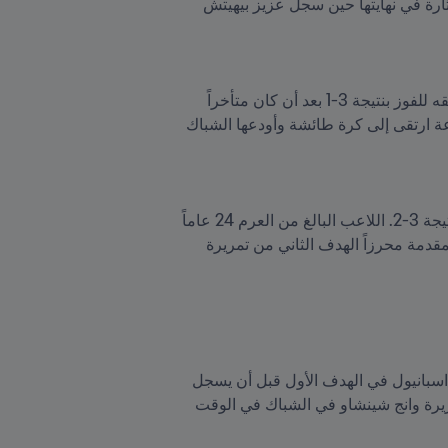
الثاني حين سجل أيدين هروستيتش هدف التعادل قبل 20 دقيقة من نهاية المباراة. لكن أبت المباراة ألا تخلو من الإثارة في نهايتها حين سجل عزيز بيهيتش 
أثبت عصام الصبحي أن تألقه أمام اليابان لم يكن مجرد سحابة عابرة حيث سجل هدفاً من مقصية خلفية ليقود فريقه للفوز بنتيجة 3-1 بعد أن كان متأخراً 
بهدف على أرضه. اللاعب البالغ من العمر 24 عاماً والذي سجل هدف الفوز على اليابان في أولى مباريات المجموعة ارتقى إلى كرة طائشة وأودعها الشباك 
سجل محمد قدوح هدفين متتاليين في ثلاث دقائق قبل انتهاء الشوط الأول ليقود منتخب لبنان للفوز على سوريا بنتيجة 3-2. اللاعب البالغ من العرم 24 عاماً 
سجل هدفاً رائعاً عادل به هدف عمر خربين للمنتخب السوري رغم سيطرة نسور قاسيون قبل أن يضع لبنان في المقدمة محرزاً الهدف الثاني من تمريرة 
ساهم وو لي في فوز منتخب الصين على نظيره فيتنام بنتيجة 3-2 ليحافظ على آمال منتخب بلاده. اشترك مهاجم اسبانيول في الهدف الأول قبل أن يسجل 
الثاني مضاعفاً التقدم. ورغم نجاح منتخب فيتنام في التعادل، نجح وو في التقدم للكرة قبل مدافع فيتنام ليوجه تمريرة وانج شينشاو في الشباك في الوقت 