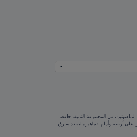
بينما احتدم السباق الآسيوي للتأهل إلى نهائيات قطر 2022 حققت المنتخبات الأسيوية نتائج متفاوتة خلال الجولتين الماضيتين. في المجموعة الثانية، حافظ 
الأخضر السعودي على سجله المثالي ليصبح المنتخب الوحيد الذي فاز بجميع مبارياته في الدور الثالث محققاً فوزين على أرضه وأمام جماهيره ليبتعد بفارق 