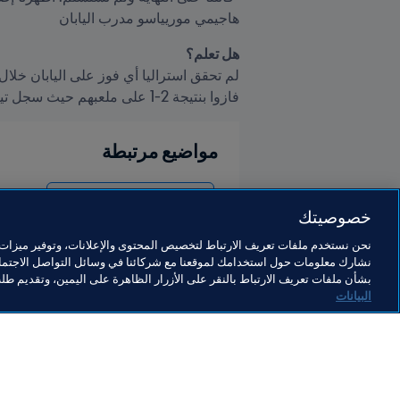
هاجيمي موريياسو مدرب اليابان
هل تعلم؟
فازوا بنتيجة 2-1 على ملعبهم حيث سجل تيم كاهل الهدفين.
مواضيع مرتبطة
كأس العالم FIFA قطر ٢٠٢٢™
خصوصيتك
نحن نستخدم ملفات تعريف الارتباط لتخصيص المحتوى والإعلانات، وتوفير ميزات و
نشارك معلومات حول استخدامك لموقعنا مع شركائنا في وسائل التواصل الاجتماع
بشأن ملفات تعريف الارتباط بالنقر على الأزرار الظاهرة على اليمين، وتقديم ط
البيانات
ما يقوم به FIFA
كل الأ