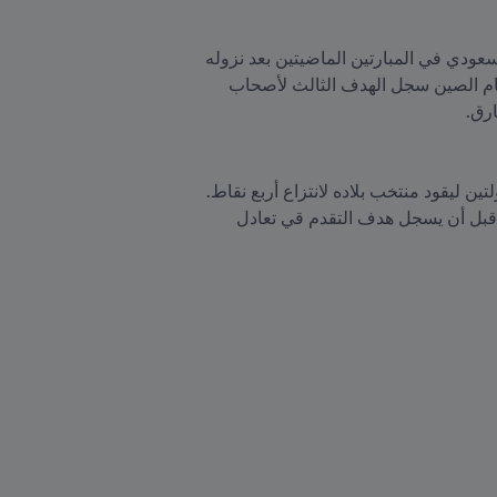
وطد فراس البريكان البالغ من العمر 22 عاماً سمعته كبديل سوبر في هذه التصفيات بعد أن هز الشباك للأخضر السعودي في المبارتين الماضيتين بعد نزوله 
بديلا. فقد سجل مهاج الفتح هدف فوز المنتخب السعودي الوحيد على اليابان يوم الخميس وفي المباراة الماضية أمام الصين سجل الهدف الثالث لأصحاب 
رغم غيابه عن المباراة الثانية نظراً لمشكلة بدنية، عاد قائد كوريا الجنوبية سون هيونج مين بقوة مسجلاً في كلا الجولتين ليقود منتخب بلاده لانتزاع أربع نقاط. 
استعاد مهاجم توتنهام فورمته المعهودة مسجلاً هدف الفوز في الدقائق الأخيرة أمام سوريا والتي انتهت بنتيجة 2-1 قبل أن يسجل هدف التقدم قي تعادل 