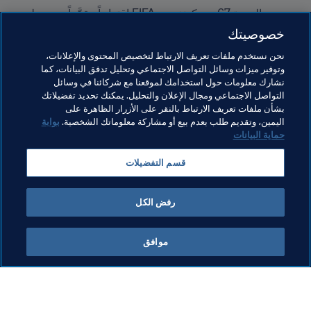
- درست الدورة 67 من كونغرس FIFA اقتراحاً مقدَّماً من مجلس 
FIFA فيما يتعلق بالتماس تقدّم به الاتحاد الفلسطيني لكرة القدم، 
خصوصيتك
وهو "طلب باعتراف رسمي باستحقاق الاتحاد الفلسطيني لكرة 
نحن نستخدم ملفات تعريف الارتباط لتخصيص المحتوى والإعلانات،
القدم لكافة حقوقه المنصوص عليها في لوائح FIFA". وقد وافق 
وتوفير ميزات وسائل التواصل الاجتماعي وتحليل تدفق البيانات، كما
الكونغرس، بموجب 73% من الأصوات الصالحة، على الاقتراح 
نشارك معلومات حول استخدامك لموقعنا مع شركائنا في وسائل
التواصل الاجتماعي ومجال الإعلان والتحليل. يمكنك تحديد تفضيلاتك
التالي: "بالنظر إلى أن القضية ليست ضمن اختصاص الكونغرس، 
بشأن ملفات تعريف الارتباط بالنقر على الأزرار الظاهرة على
بل المجلس، وإلى أن التقرير الموحد للجنة المراقبة ليس جاهزاً 
اليمين، وتقديم طلب بعدم بيع أو مشاركة معلوماتك الشخصية.
بوابة
حتى الآن، وإلى أن هناك حاجة لمزيد من الوقت لتقييم الوضع 
حماية البيانات
واتخاذ قرار، يقترح المجلس على الكونغرس عدم التصويت على 
اقتراح الاتحاد الفلسطيني لكرة القدم ومنح الوقع للمجلس لاتخاذ 
قسم التفضيلات
قرار قبل نهاية مارس/آذار 2018". إلا أن المجلس ملتزم باتخاذ قرار 
بهذه القضية في اجتماعه المقبل في 27 أكتوبر/تشرين الأول 2017.
رفض الكل
موافق