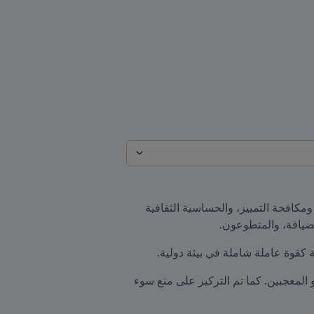
واستعدادًا لكأس العالم FIFA قطر 2022™، قدمت الفيفا تدريبات وإحاطات مصممة خصيصاً حول حقوق الإنسان، ومكافحة التمييز، والحساسية الثقافية 
ضيافة، والمتطوعون. 
كقوة عاملة شاملة في بيئة دولية.   
وقدم التدريب أساسيات حول كيفية احترام التنوع، وخلق الوعي حول التواصل بين الثقافات داخل فرق العمل ونحو المعجبين. كما تم التركيز على منع سوء 