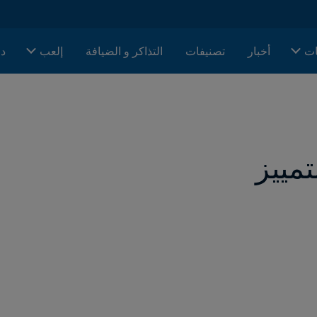
ات
أخبار
تصنيفات
التذاكر و الضيافة
إلعب
دا
مييز 