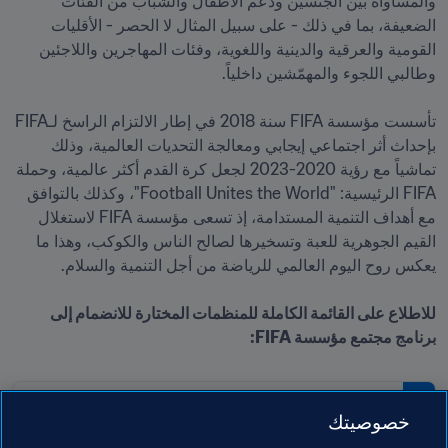
والمساواة بين الجنسين ودعم الأطفال والشباب من الفئات 
الضعيفة، بما في ذلك - على سبيل المثال لا الحصر - الأقليات 
القومية والعرقية والدينية واللغوية، وفئات المهاجرين واللاجئين 
تأسست مؤسسة FIFA سنة 2018 في إطار الالتزام الراسخ لـFIFA 
بإحداث أثر اجتماعي إيجابي ومعالجة التحديات العالمية، وذلك 
تماشياً مع رؤية 2020-2023 لجعل كرة القدم أكثر عالمية، وحملة 
FIFA الرئيسية: "Football Unites the World"، وكذلك بالتوافق 
مع أهداف التنمية المستدامة، إذ تسعى مؤسسة FIFA لاستغلال 
القيم الجوهرية للعبة وتسخيرها لصالح الناس والكوكب، وهذا ما 
للاطلاع على القائمة الكاملة للمنظمات المختارة للانضمام إلى 
برنامج مجتمع مؤسسة FIFA:
PDF
خصوصيتك
برنامج مجتمع مؤسسة FIFA