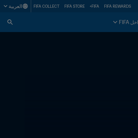
العربية
FIFA COLLECT
FIFA STORE
FIFA+
FIFA REWARDS
خل FIFA