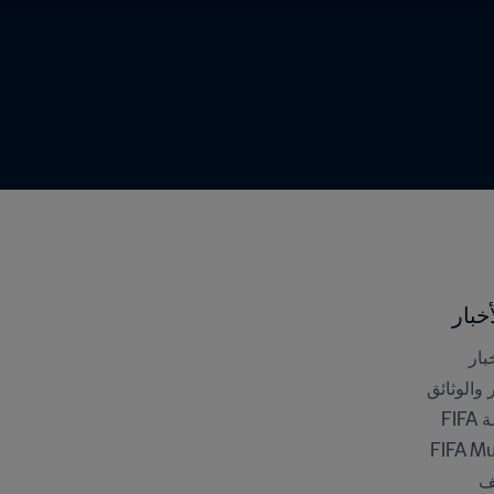
خبار
بار
ر والوثائق
FI
FIFA M
ف