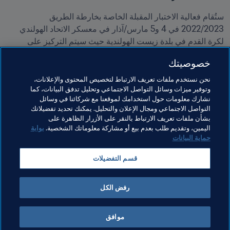
ستُقام فعالية الاختبار المقبلة الخاصة بخارطة الطريق 
2022/2023 في 4 و5 مارس/آذار في معسكر الاتحاد الهولندي 
لكرة القدم في بلدة زيست الهولندية حيث سيتم التركيز على 
أنظمة التحكيم بمساعدة الفيديو منخفضة التكلفة. وسيتم اختيار 
خصوصيتك
فعاليات اختبار إضافية بناءً على تعاون وثيق مع منظمي البطولات 
الداعمة.
نحن نستخدم ملفات تعريف الارتباط لتخصيص المحتوى والإعلانات،
وتوفير ميزات وسائل التواصل الاجتماعي وتحليل تدفق البيانات، كما
نشارك معلومات حول استخدامك لموقعنا مع شركائنا في وسائل
التواصل الاجتماعي ومجال الإعلان والتحليل. يمكنك تحديد تفضيلاتك
بشأن ملفات تعريف الارتباط بالنقر على الأزرار الظاهرة على
اليمين، وتقديم طلب بعدم بيع أو مشاركة معلوماتك الشخصية.
بوابة
حماية البيانات
مواضيع مرتبطة
قسم التفضيلات
الابتكار
المنظمة
رفض الكل
موافق