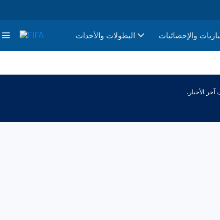
باريات والإحصائيات
البطولات والأحدات
كُن مستعدًا لأول كأس عالم FIFA للسيدات يقام في أمريكا الجنوبية مع FIFA.com، وجهتك المثالية لتعرف آخر الأخبار، 